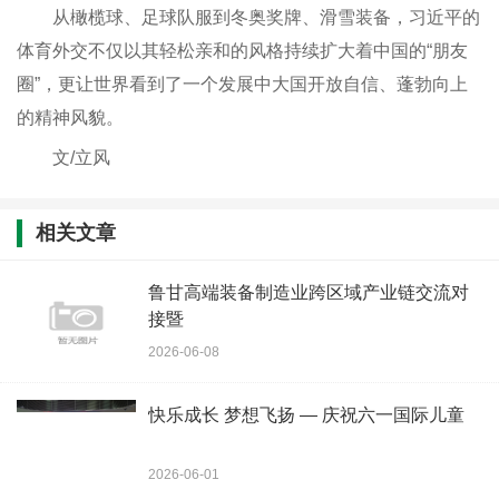
从橄榄球、足球队服到冬奥奖牌、滑雪装备，习近平的
体育外交不仅以其轻松亲和的风格持续扩大着中国的“朋友
圈”，更让世界看到了一个发展中大国开放自信、蓬勃向上
的精神风貌。
文/立风
相关文章
鲁甘高端装备制造业跨区域产业链交流对
接暨
2026-06-08
快乐成长 梦想飞扬 — 庆祝六一国际儿童
2026-06-01