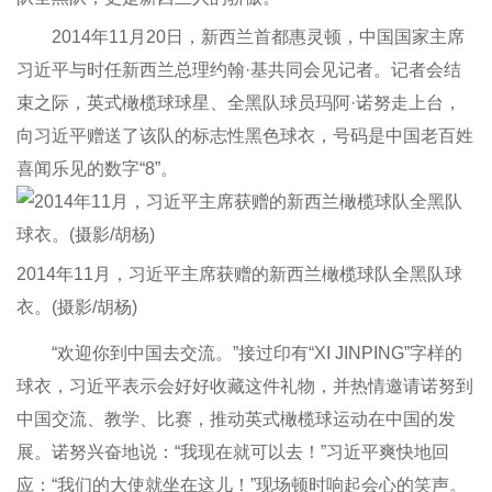
2014年11月20日，新西兰首都惠灵顿，中国国家主席
习近平与时任新西兰总理约翰·基共同会见记者。记者会结
束之际，英式橄榄球球星、全黑队球员玛阿·诺努走上台，
向习近平赠送了该队的标志性黑色球衣，号码是中国老百姓
喜闻乐见的数字“8”。
2014年11月，习近平主席获赠的新西兰橄榄球队全黑队球
衣。(摄影/胡杨)
“欢迎你到中国去交流。”接过印有“XI JINPING”字样的
球衣，习近平表示会好好收藏这件礼物，并热情邀请诺努到
中国交流、教学、比赛，推动英式橄榄球运动在中国的发
展。诺努兴奋地说：“我现在就可以去！”习近平爽快地回
应：“我们的大使就坐在这儿！”现场顿时响起会心的笑声。