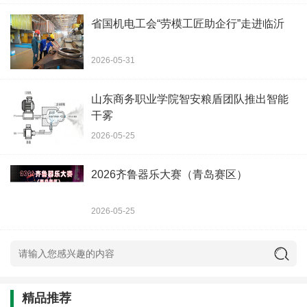
省国机电工会“劳模工匠助企行”走进临沂
2026-05-31
山东商务职业学院智安粮盾团队推出智能
干雾
2026-05-25
2026齐鲁器乐大赛（青岛赛区）
2026-05-25
精品推荐