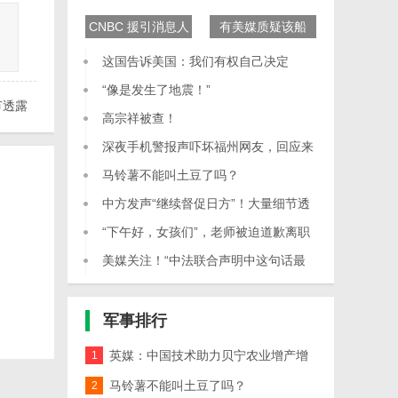
CNBC 援引消息人
有美媒质疑该船
士的话报道称
为“间谍船”“侦测船”
这国告诉美国：我们有权自己决定
“像是发生了地震！”
节透露
高宗祥被查！
深夜手机警报声吓坏福州网友，回应来
了
马铃薯不能叫土豆了吗？
中方发声“继续督促日方”！大量细节透
露
“下午好，女孩们”，老师被迫道歉离职
美媒关注！“中法联合声明中这句话最
重要”
军事
排行
英媒：中国技术助力贝宁农业增产增
1
收
马铃薯不能叫土豆了吗？
2