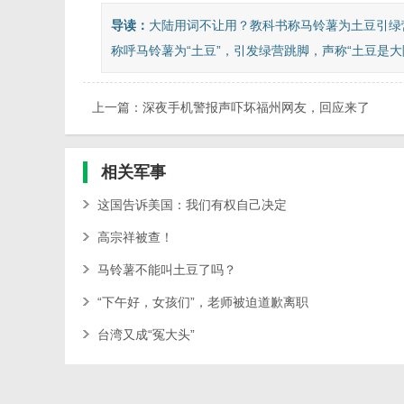
导读：
大陆用词不让用？教科书称马铃薯为土豆引绿
称呼马铃薯为“土豆”，引发绿营跳脚，声称“土豆是大陆
上一篇：深夜手机警报声吓坏福州网友，回应来了
相关
军事
这国告诉美国：我们有权自己决定
高宗祥被查！
马铃薯不能叫土豆了吗？
“下午好，女孩们”，老师被迫道歉离职
台湾又成“冤大头”