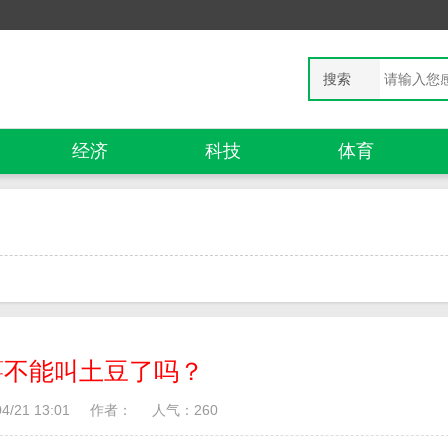
搜索
经济
科技
体育
薯不能叫土豆了吗？
/21 13:01
作者：
人气：
260