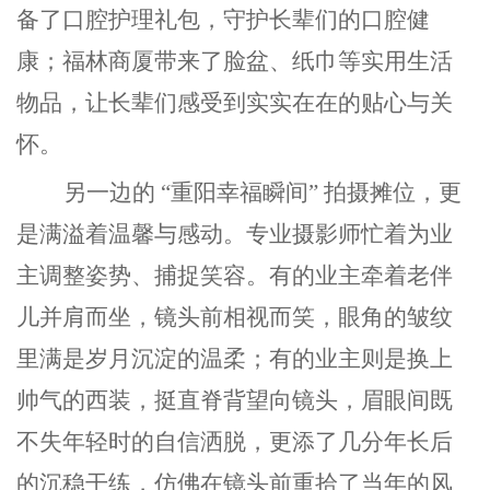
备了口腔护理礼包，守护长辈们的口腔健
康；福林商厦带来了脸盆、纸巾等实用生活
物品，让长辈们感受到实实在在的贴心与关
怀。
另一边的
“重阳幸福瞬间” 拍摄
摊位
，更
是满溢着温馨与感动。专业摄影师忙着为业
主调整姿势、捕捉笑容。有的业主牵着老伴
儿并肩而坐，镜头前相视而笑，眼角的皱纹
里满是岁月沉淀的温柔；有的业主则是换上
帅气的西装，挺直脊背望向镜头，眉眼间既
不失年轻时的自信洒脱，更添了几分年长后
的沉稳干练，仿佛在镜头前重拾了当年的风