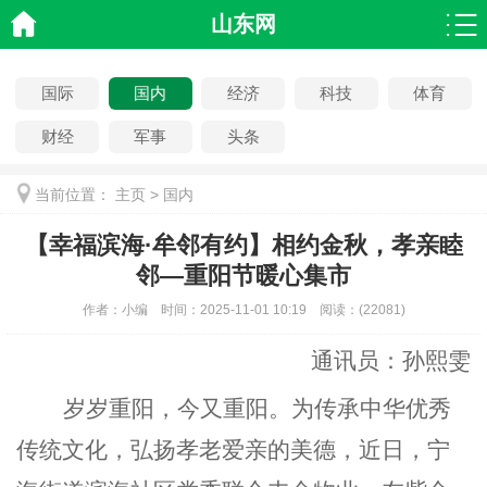
山东网
国际
国内
经济
科技
体育
财经
军事
头条
当前位置：
主页
>
国内
【幸福滨海·牟邻有约】相约金秋，孝亲睦
邻—重阳节暖心集市
作者：
小编
时间：
2025-11-01 10:19
阅读：
(
22081)
通讯员：孙熙雯
岁岁重阳，今又重阳。为传承中华优秀
传统文化，弘扬孝老爱亲的美德，近日，宁